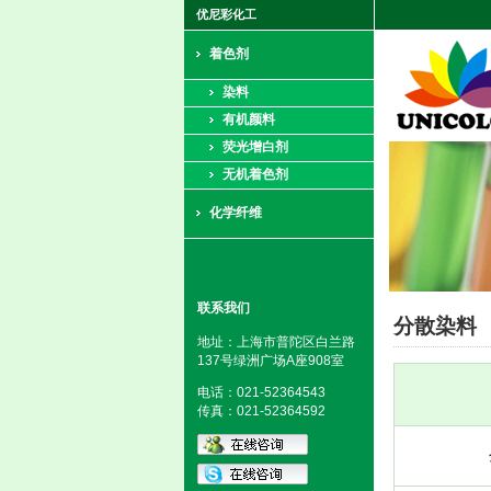
优尼彩化工
着色剂
染料
有机颜料
荧光增白剂
无机着色剂
化学纤维
联系我们
分散染料
地址：上海市普陀区白兰路
137号绿洲广场A座908室
电话：021-52364543
传真：021-52364592