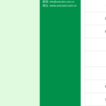
邮箱:
info@unicolor.com.cn
网址:
www.unicolor.com.cn